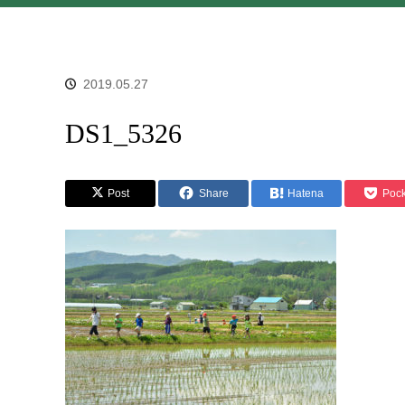
2019.05.27
DS1_5326
Post
Share
Hatena
Pock