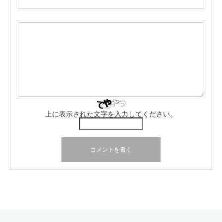
上に表示された文字を入力してください。