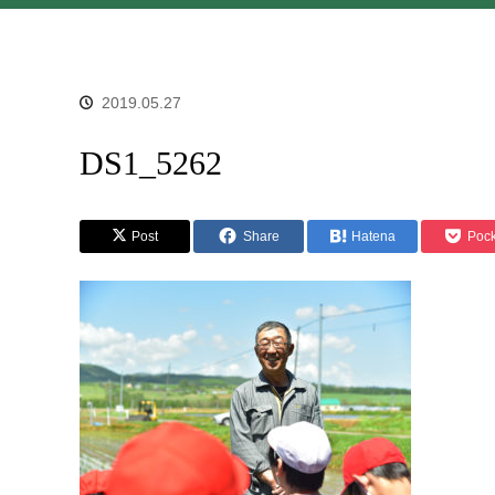
2019.05.27
DS1_5262
Post
Share
Hatena
Pock